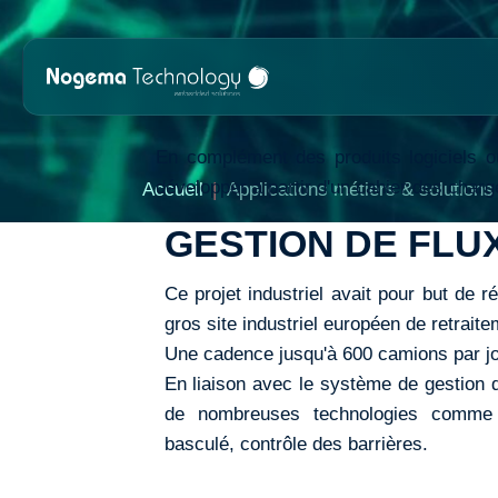
Contenu
Entête de page
Menu principal
Pied de pag
Applications m
En complément des produits logiciels o
développer a partir d'un cahier des charge
Accueil
Applications métiers & solutions
GESTION DE FLU
Ce projet industriel avait pour but de r
gros site industriel européen de retrait
Une cadence jusqu'à 600 camions par jo
En liaison avec le système de gestion 
de nombreuses technologies comme 
basculé, contrôle des barrières.