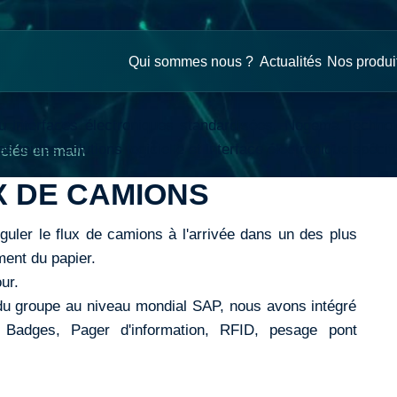
e
étiers & solutions clé
Qui sommes nous ?
Actualités
Nos produi
u interfaces électroniques standardisées, Nogema Technolo
s toutes solutions logicielle et interface électronique spécif
 clés en main
X DE CAMIONS
éguler le flux de camions à l'arrivée dans un des plus
ement du papier.
ur.
du groupe au niveau mondial SAP, nous avons intégré
Badges, Pager d'information, RFID, pesage pont