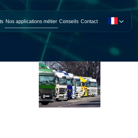
s en main
ts
Nos applications métier
Conseils
Contact
gy dispose d'une expertise très forte pour
ique.