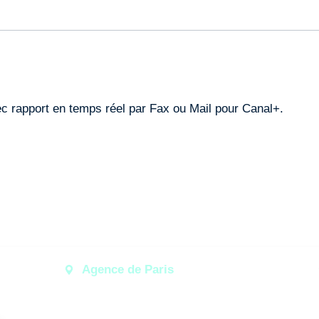
ec rapport en temps réel par Fax ou Mail pour Canal+.
Agence de Paris
13 rue Ferrus
75014 PARIS - FRANCE