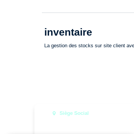
inventaire
La gestion des stocks sur site client av
Siège Social
289-291 rue Jeanne d'Arc
54000 NANCY - FRANCE