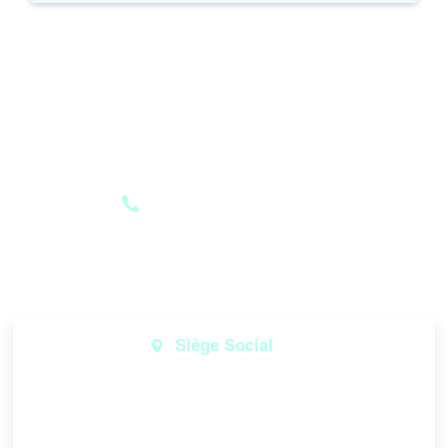
+33 (0)3 83 53 99 99
Contactez-nous
Siège Social
289-291 rue Jeanne d'Arc
54000 NANCY - FRANCE