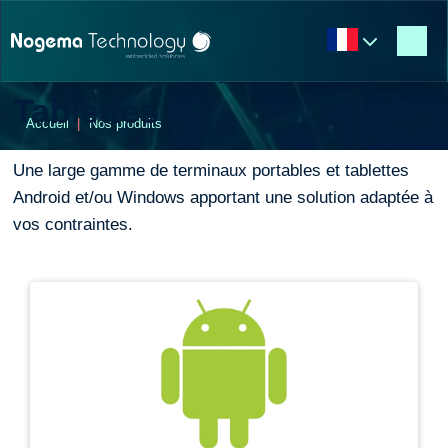
Contenu
Terminaux portables &
Entête de page
Tablettes
Menu principal
Accueil
Nos produits
Pied de page
Une large gamme de terminaux portables et tablettes
Android et/ou Windows apportant une solution adaptée à
vos contraintes.