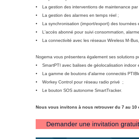
• La gestion des interventions de maintenance par
• La gestion des alarmes en temps réel ;
• La synchronisation (import/export) des tournées 
• L'accès abonné pour suivi consommation, alarmes 
• La connectivité avec les réseaux Wireless M-Bus, 
Nogema vous présentera également ses solutions pour
•
SmartPTI avec balises de géolocalisation indoor
•
La gamme de boutons d'alarme connectés PTIBlu
•
Workey Control pour réseau radio privé ;
•
Le bouton SOS autonome SmartTracker.
Nous vous invitons à nous retrouver du 7 au 10 
Demander une invitation gratui