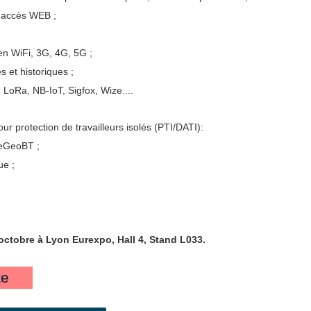
 accès WEB ;
en WiFi, 3G, 4G, 5G ;
et historiques ;
LoRa, NB-IoT, Sigfox, Wize....
 protection de travailleurs isolés (PTI/DATI):
 eGeoBT ;
e ;
octobre à Lyon Eurexpo, Hall 4, Stand L033.
te